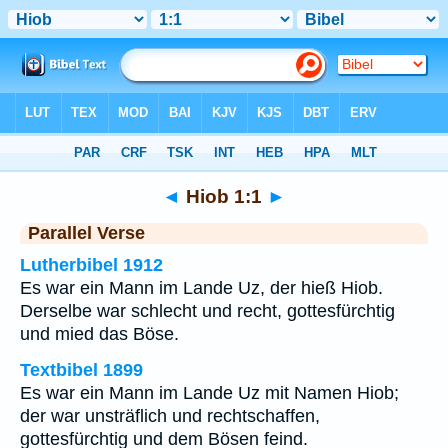
Bibel
>
Hiob
>
Kapitel 1
> Vers 1
◄
Hiob 1:1
►
Parallel Verse
Lutherbibel 1912
Es war ein Mann im Lande Uz, der hieß Hiob.
Derselbe war schlecht und recht, gottesfürchtig
und mied das Böse.
Textbibel 1899
Es war ein Mann im Lande Uz mit Namen Hiob;
der war unsträflich und rechtschaffen,
gottesfürchtig und dem Bösen feind.