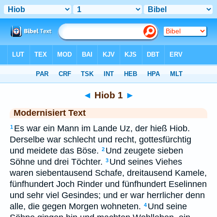
Bibel
>
MOD
> Hiob 1
◄
Hiob 1
►
Modernisiert Text
Es war ein Mann im Lande Uz, der hieß Hiob.
1
Derselbe war schlecht und recht, gottesfürchtig
und meidete das Böse.
Und zeugete sieben
2
Söhne und drei Töchter.
Und seines Viehes
3
waren siebentausend Schafe, dreitausend Kamele,
fünfhundert Joch Rinder und fünfhundert Eselinnen
und sehr viel Gesindes; und er war herrlicher denn
alle, die gegen Morgen wohneten.
Und seine
4