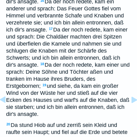
dir's ansagte.
Da der noch redete, kam ein
16
anderer und sprach: Das Feuer Gottes fiel vom
Himmel und verbrannte Schafe und Knaben und
verzehrete sie; und ich bin allein entronnen, daß
ich dir's ansagte.
Da der noch redete, kam einer
17
und sprach: Die Chaldäer machten drei Spitzen
und überfielen die Kamele und nahmen sie und
schlugen die Knaben mit der Schärfe des
Schwerts; und ich bin allein entronnen, daß ich
dir's ansagte.
Da der noch redete, kam einer und
18
sprach: Deine Söhne und Töchter aßen und
tranken im Hause ihres Bruders, des
Erstgebornen;
und siehe, da kam ein großer
19
Wind von der Wüste her und stieß auf die vier
Ecken des Hauses und warf's auf die Knaben, daß
sie starben; und ich bin allein entronnen, daß ich
dir's ansagte.
Da stund Hiob auf und zerriß sein Kleid und
20
raufte sein Haupt; und fiel auf die Erde und betete