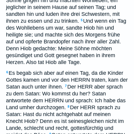
Söhne gingen hin und machten Wohlleben, ein
jeglicher in seinem Hause auf seinen Tag; und
sandten hin und luden ihre drei Schwestern, mit
ihnen zu essen und zu trinken.
Und wenn ein Tag
5
des Wohllebens um war, sandte Hiob hin und
heiligte sie; und machte sich des Morgens frühe
auf und opferte Brandopfer nach ihrer aller Zahl.
Denn Hiob gedachte: Meine Söhne möchten
gesündiget und Gott gesegnet haben in ihrem
Herzen. Also tat Hiob alle Tage.
Es begab sich aber auf einen Tag, da die Kinder
6
Gottes kamen und vor den HERRN traten, kam der
Satan auch unter ihnen.
Der HERR aber sprach
7
zu dem Satan: Wo kommst du her? Satan
antwortete dem HERRN und sprach: Ich habe das
Land umher durchzogen.
Der HERR sprach zu
8
Satan: Hast du nicht achtgehabt auf meinen
Knecht Hiob? Denn es ist seinesgleichen nicht im
Lande, schlecht und recht, gottesfürchtig und