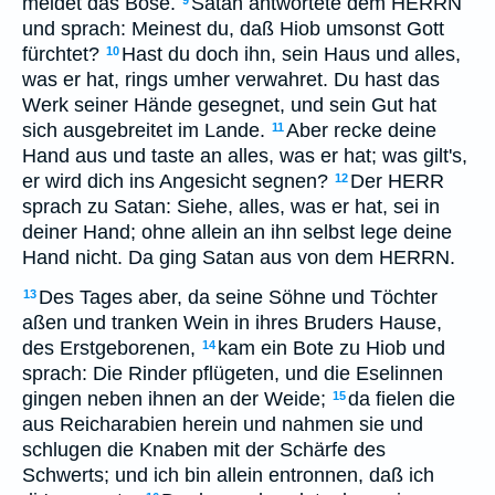
meidet das Böse.
Satan antwortete dem HERRN
9
und sprach: Meinest du, daß Hiob umsonst Gott
fürchtet?
Hast du doch ihn, sein Haus und alles,
10
was er hat, rings umher verwahret. Du hast das
Werk seiner Hände gesegnet, und sein Gut hat
sich ausgebreitet im Lande.
Aber recke deine
11
Hand aus und taste an alles, was er hat; was gilt's,
er wird dich ins Angesicht segnen?
Der HERR
12
sprach zu Satan: Siehe, alles, was er hat, sei in
deiner Hand; ohne allein an ihn selbst lege deine
Hand nicht. Da ging Satan aus von dem HERRN.
Des Tages aber, da seine Söhne und Töchter
13
aßen und tranken Wein in ihres Bruders Hause,
des Erstgeborenen,
kam ein Bote zu Hiob und
14
sprach: Die Rinder pflügeten, und die Eselinnen
gingen neben ihnen an der Weide;
da fielen die
15
aus Reicharabien herein und nahmen sie und
schlugen die Knaben mit der Schärfe des
Schwerts; und ich bin allein entronnen, daß ich