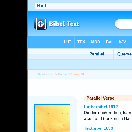
Bibel
>
Hiob
>
Kapitel 1
> Vers 18
Parallel Verse
Lutherbibel 1912
Da der noch redete, kam
aßen und tranken im Haus
Textbibel 1899