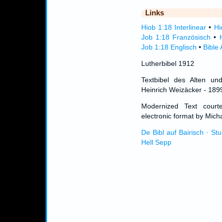
Links
Hiob 1:18 Interlinear
•
Hi
Job 1:18 Französisch
•
Job 1:18 Englisch
•
Bible
Lutherbibel 1912
Textbibel des Alten un
Heinrich Weizäcker - 189
Modernized Text cour
electronic format by Micha
De Bibl auf Bairisch · St
Hell Sepp