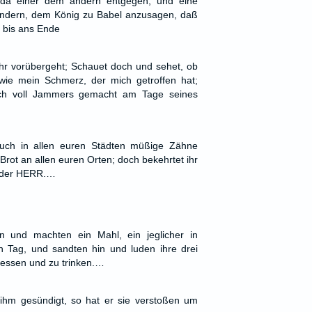
d da einer dem andern entgegen, und eine
andern, dem König zu Babel anzusagen, daß
 bis ans Ende
 ihr vorübergeht; Schauet doch und sehet, ob
wie mein Schmerz, der mich getroffen hat;
h voll Jammers gemacht am Tage seines
uch in allen euren Städten müßige Zähne
ot an allen euren Orten; doch bekehrtet ihr
ht der HERR.…
 und machten ein Mahl, ein jeglicher in
 Tag, und sandten hin und luden ihre drei
 essen und zu trinken.…
hm gesündigt, so hat er sie verstoßen um