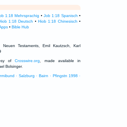
ob 1:18 Mehrsprachig
•
Job 1:18 Spanisch
•
Hiob 1:18 Deutsch
•
Hiob 1:18 Chinesisch
•
 Apps
•
Bible Hub
d Neuen Testaments, Emil Kautzsch, Karl
9
tesy of
Crosswire.org
, made available in
el Bolsinger.
urmibund · Salzburg · Bairn · Pfingstn 1998 ·