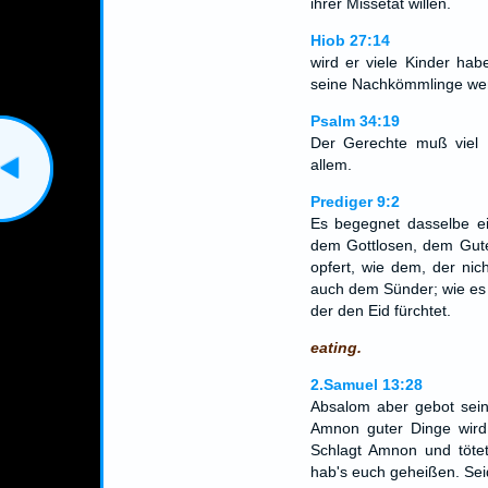
ihrer Missetat willen.
Hiob 27:14
wird er viele Kinder ha
seine Nachkömmlinge werd
Psalm 34:19
Der Gerechte muß viel 
allem.
Prediger 9:2
Es begegnet dasselbe 
dem Gottlosen, dem Gut
opfert, wie dem, der nic
auch dem Sünder; wie es 
der den Eid fürchtet.
eating.
2.Samuel 13:28
Absalom aber gebot sein
Amnon guter Dinge wir
Schlagt Amnon und tötet 
hab's euch geheißen. Seid