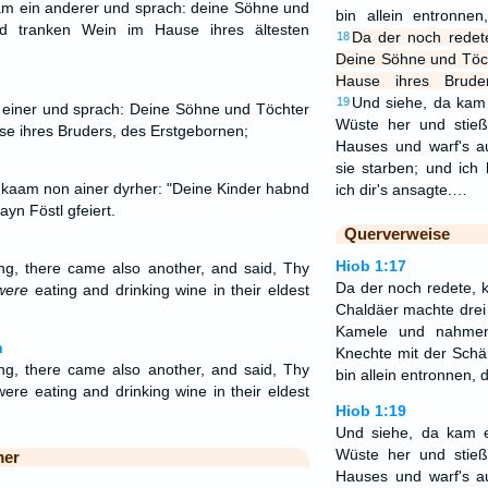
am ein anderer und sprach: deine Söhne und
bin allein entronnen
d tranken Wein im Hause ihres ältesten
Da der noch redet
18
Deine Söhne und Töc
Hause ihres Brude
Und siehe, da kam
19
 einer und sprach: Deine Söhne und Töchter
Wüste her und stieß
e ihres Bruders, des Erstgebornen;
Hauses und warf's a
sie starben; und ich 
n kaam non ainer dyrher: "Deine Kinder habnd
ich dir's ansagte.…
ayn Föstl gfeiert.
Querverweise
Hiob 1:17
ng, there came also another, and said, Thy
Da der noch redete, 
were
eating and drinking wine in their eldest
Chaldäer machte drei 
Kamele und nahmen
n
Knechte mit der Schä
ng, there came also another, and said, Thy
bin allein entronnen, 
ere eating and drinking wine in their eldest
Hiob 1:19
Und siehe, da kam 
Wüste her und stieß
mer
Hauses und warf's a