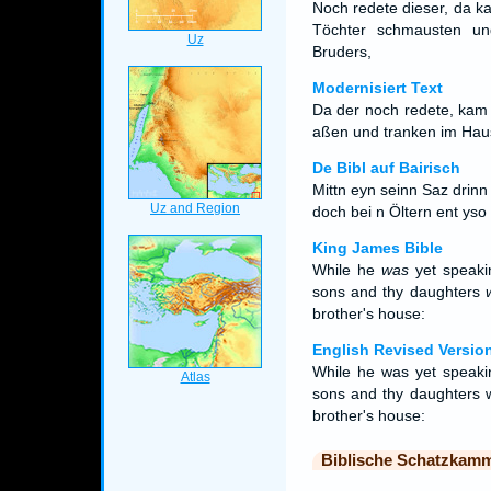
Noch redete dieser, da k
Töchter schmausten un
Bruders,
Modernisiert Text
Da der noch redete, kam
aßen und tranken im Haus
De Bibl auf Bairisch
Mittn eyn seinn Saz drin
doch bei n Öltern ent yso 
King James Bible
While he
was
yet speaki
sons and thy daughters
brother's house:
English Revised Versio
While he was yet speaki
sons and thy daughters w
brother's house:
Biblische Schatzkam