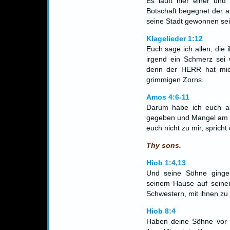
Es läuft hier einer un
Botschaft begegnet der 
seine Stadt gewonnen sei
Klagelieder 1:12
Euch sage ich allen, die
irgend ein Schmerz sei 
denn der HERR hat mic
grimmigen Zorns.
Amos 4:6-11
Darum habe ich euch a
gegeben und Mangel am Br
euch nicht zu mir, spric
Thy sons.
Hiob 1:4,13
Und seine Söhne gingen
seinem Hause auf seinen
Schwestern, mit ihnen zu
Hiob 8:4
Haben deine Söhne vor i