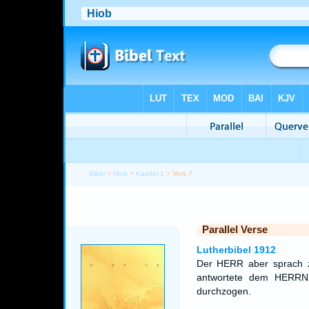
Bibel
>
Hiob
>
Kapitel 1
> Vers 7
Parallel Verse
Lutherbibel 1912
Der HERR aber sprach 
antwortete dem HERRN
durchzogen.