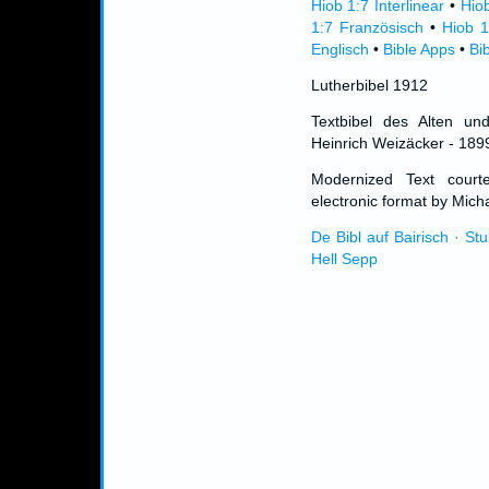
Hiob 1:7 Interlinear
•
Hio
1:7 Französisch
•
Hiob 1
Englisch
•
Bible Apps
•
Bi
Lutherbibel 1912
Textbibel des Alten un
Heinrich Weizäcker - 189
Modernized Text cour
electronic format by Micha
De Bibl auf Bairisch · St
Hell Sepp