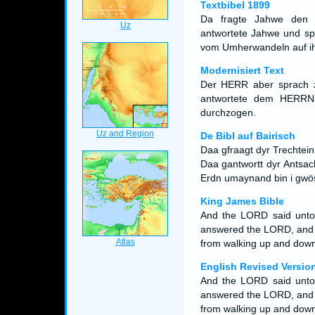
Textbibel 1899
Da fragte Jahwe den
antwortete Jahwe und sp
vom Umherwandeln auf ih
Modernisiert Text
Der HERR aber sprach 
antwortete dem HERRN
durchzogen.
De Bibl auf Bairisch
Daa gfraagt dyr Trechtei
Daa gantwortt dyr Antsac
Erdn umaynand bin i gwö
King James Bible
And the LORD said unt
answered the LORD, and s
from walking up and down 
English Revised Versio
And the LORD said unt
answered the LORD, and s
from walking up and down 