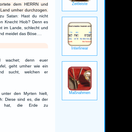
wortete dem HERRN und
s Land umher durchzogen.
u Satan: Hast du nicht
en Knecht Hiob? Denn es
cht im Lande, schlecht und
 und meidet das Böse.…
d wachet; denn euer
ufel, geht umher wie ein
nd sucht, welchen er
unter den Myrten hielt,
h: Diese sind es, die der
t hat, die Erde zu