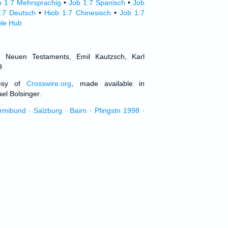
b 1:7 Mehrsprachig
•
Job 1:7 Spanisch
•
Job
:7 Deutsch
•
Hiob 1:7 Chinesisch
•
Job 1:7
ble Hub
d Neuen Testaments, Emil Kautzsch, Karl
9
tesy of
Crosswire.org
, made available in
el Bolsinger.
urmibund · Salzburg · Bairn · Pfingstn 1998 ·