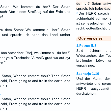
du her? Satan ant
 Satan: Wo kommst du her? Der Satan
sprach: Ich habe da
rach: Von einem Streifzug auf der Erde und
Der HERR sprach z
8
r!
achtgehabt auf mein
ist seinesgleichen ni
recht, gottesfürchtig
zu dem Satan: Wo kommst du her? Satan
 und sprach: Ich habe das Land umher
Querverweise
1.Petrus 5:8
Seid nüchtern un
n önn Antsacher: "Hej, wo kimmst n +du her?"
Widersacher, der Te
her yn n Trechtein: "Ä, waiß grad wo auf dyr
brüllender Löwe u
sn."
verschlinge.
Sacharja 1:10
o Satan, Whence comest thou? Then Satan
Und der Mann, der 
aid, From going to and fro in the earth, and
antwortete und sprac
in it.
HERR ausgesand
durchziehen.
n
o Satan, Whence comest thou? Then Satan
aid, From going to and fro in the earth, and
in it.