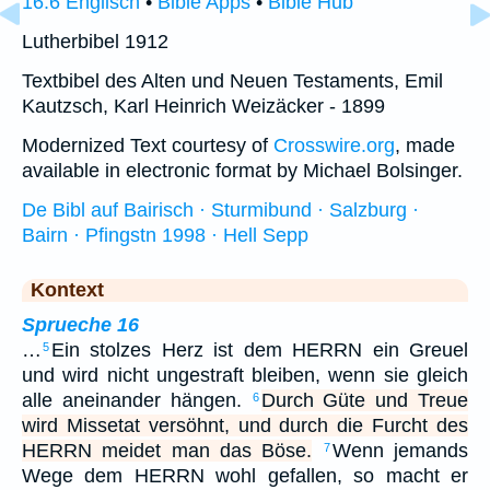
16:6 Englisch
•
Bible Apps
•
Bible Hub
Lutherbibel 1912
Textbibel des Alten und Neuen Testaments, Emil
Kautzsch, Karl Heinrich Weizäcker - 1899
Modernized Text courtesy of
Crosswire.org
, made
available in electronic format by Michael Bolsinger.
De Bibl auf Bairisch · Sturmibund · Salzburg ·
Bairn · Pfingstn 1998 · Hell Sepp
Kontext
Sprueche 16
…
Ein stolzes Herz ist dem HERRN ein Greuel
5
und wird nicht ungestraft bleiben, wenn sie gleich
alle aneinander hängen.
Durch Güte und Treue
6
wird Missetat versöhnt, und durch die Furcht des
HERRN meidet man das Böse.
Wenn jemands
7
Wege dem HERRN wohl gefallen, so macht er