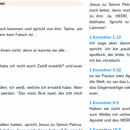
mer
Jesus zu Simon Petr
mich lieber, denn mic
zu ihm: Ja, HERR, 
liebhabe. Spricht 
Lämmer!
ich kommen und spricht von ihm: Siehe, ein
chem kein Falsch ist.…
1.Korinther 1:12
Ich sage aber davo
spricht: Ich bin paul
 ihnen nicht; denn er kannte sie alle…
apollisch, der dritte: 
Ich bin christisch.
Habe ich nicht euch Zwölf erwählt? und-euer
1.Korinther 3:22
es sei Paulus oder Ap
die Welt, es sei das 
llen; ich weiß, welche ich erwählt habe. Aber
das Gegenwärtige oder
t werden: "Der mein Brot isset, der tritt mich
euer;
1.Korinther 9:5
Haben wir nicht auc
zum Weibe mit umher
Apostel und des HER
lten hatten, spricht Jesus zu Simon Petrus:
1.Korinther 15:5