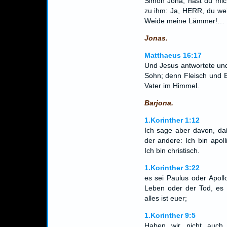
Simon Jona, hast du mich
zu ihm: Ja, HERR, du weiß
Weide meine Lämmer!…
Jonas.
Matthaeus 16:17
Und Jesus antwortete und
Sohn; denn Fleisch und Bl
Vater im Himmel.
Barjona.
1.Korinther 1:12
Ich sage aber davon, daß
der andere: Ich bin apolli
Ich bin christisch.
1.Korinther 3:22
es sei Paulus oder Apoll
Leben oder der Tod, es 
alles ist euer;
1.Korinther 9:5
Haben wir nicht auch