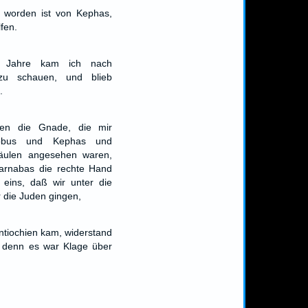
 worden ist von Kephas,
fen.
i Jahre kam ich nach
 zu schauen, und blieb
.
ten die Gnade, die mir
obus und Kephas und
Säulen angesehen waren,
arnabas die rechte Hand
eins, daß wir unter die
r die Juden gingen,
ntiochien kam, widerstand
; denn es war Klage über