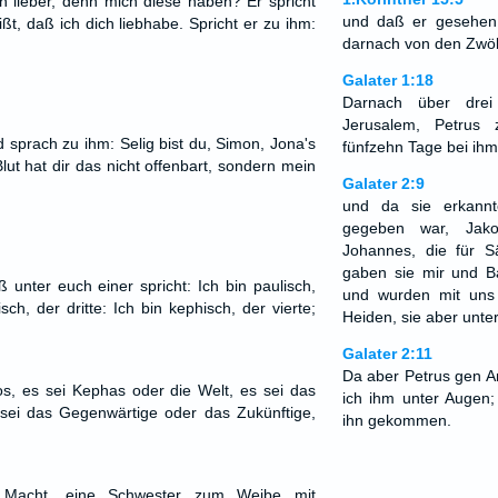
 lieber, denn mich diese haben? Er spricht
und daß er gesehen
t, daß ich dich liebhabe. Spricht er zu ihm:
darnach von den Zwöl
Galater 1:18
Darnach über dre
Jerusalem, Petrus
 sprach zu ihm: Selig bist du, Simon, Jona's
fünfzehn Tage bei ihm
ut hat dir das nicht offenbart, sondern mein
Galater 2:9
und da sie erkann
gegeben war, Jak
Johannes, die für 
gaben sie mir und B
 unter euch einer spricht: Ich bin paulisch,
und wurden mit uns 
sch, der dritte: Ich bin kephisch, der vierte;
Heiden, sie aber unte
Galater 2:11
Da aber Petrus gen A
os, es sei Kephas oder die Welt, es sei das
ich ihm unter Augen
sei das Gegenwärtige oder das Zukünftige,
ihn gekommen.
 Macht, eine Schwester zum Weibe mit