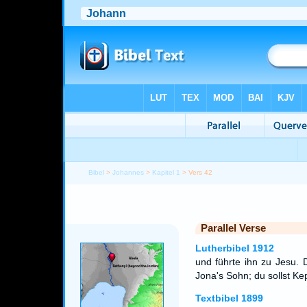
Bibel
>
Johannes
>
Kapitel 1
> Vers 42
Parallel Verse
Lutherbibel 1912
und führte ihn zu Jesu. 
Jona's Sohn; du sollst Ke
Textbibel 1899