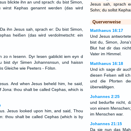
esus blickte ihn an und sprach: du bist Simon,
Jesus sah, sprach e
u wirst Kephas genannt werden (das wird
Sohn; du sollst Kepha
Querverweise
 Da ihn Jesus sah, sprach er: Du bist Simon,
Matthaeus 16:17
ephas heißen (das wird verdolmetscht: ein
Und Jesus antwortete
bist du, Simon, Jona
Blut hat dir das nich
Vater im Himmel.
 zo n Iesenn. Dyr Iesen gablickt iem eyn d
u bist dyr Simen Johannsnsun, und haissn
Matthaeus 16:18
ös Gleiche wie Peeters - Fölsn.
Und ich sage dir auch
diesen Felsen will i
und die Pforten der
esus. And when Jesus beheld him, he said,
überwältigen.
 Jona: thou shalt be called Cephas, which is
Johannes 2:25
und bedurfte nicht,
n
von einem Menschen;
us. Jesus looked upon him, and said, Thou
im Menschen war.
n: thou shalt be called Cephas (which is by
Johannes 21:15
Da sie nun das Mahl 