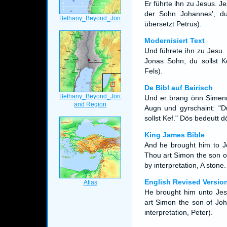
Er führte ihn zu Jesus. J
der Sohn Johannes', d
übersetzt Petrus).
Modernisiert Text
Und führete ihn zu Jesu.
Jonas Sohn; du sollst K
Fels).
De Bibl auf Bairisch
Und er brang önn Simenn
Augn und gyrschaint: "D
sollst Kef." Dös bedeutt d
King James Bible
And he brought him to J
Thou art Simon the son of
by interpretation, A stone.
English Revised Versio
He brought him unto Jes
art Simon the son of Joh
interpretation, Peter).