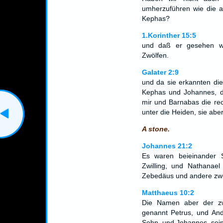
umherzuführen wie die 
Kephas?
1.Korinther 15:5
und daß er gesehen w
Zwölfen.
Galater 2:9
und da sie erkannten di
Kephas und Johannes, d
mir und Barnabas die re
unter die Heiden, sie abe
A stone.
Johannes 21:2
Es waren beieinander 
Zwilling, und Nathanae
Zebedäus und andere zwe
Matthaeus 10:2
Die Namen aber der zwö
genannt Petrus, und And
Sohn, und Johannes, sein