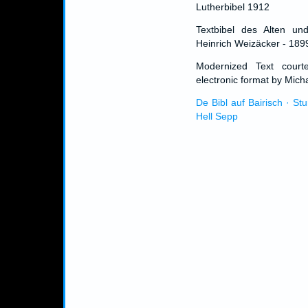
Lutherbibel 1912
Textbibel des Alten un
Heinrich Weizäcker - 189
Modernized Text cour
electronic format by Micha
De Bibl auf Bairisch · St
Hell Sepp