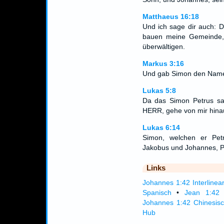
Matthaeus 16:18
Und ich sage dir auch: Du
bauen meine Gemeinde, u
überwältigen.
Markus 3:16
Und gab Simon den Name
Lukas 5:8
Da das Simon Petrus sah
HERR, gehe von mir hinau
Lukas 6:14
Simon, welchen er Pet
Jakobus und Johannes, P
Links
Johannes 1:42 Interlinea
Spanisch
•
Jean 1:42 
Johannes 1:42 Chinesis
Hub