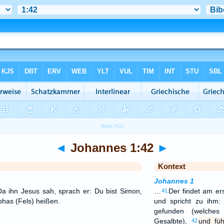
◄
Johannes 1:42
►
Kontext
Johannes 1
Da ihn Jesus sah, sprach er: Du bist Simon,
…
Der findet am er
41
phas (Fels) heißen.
und spricht zu ihm
gefunden (welches 
Gesalbte),
und füh
42