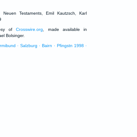
d Neuen Testaments, Emil Kautzsch, Karl
9
tesy of
Crosswire.org
, made available in
el Bolsinger.
urmibund · Salzburg · Bairn · Pfingstn 1998 ·