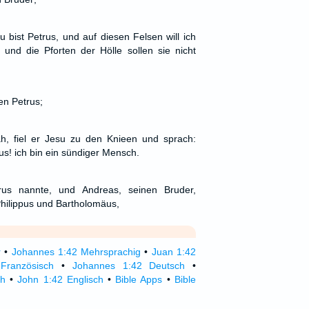
 bist Petrus, und auf diesen Felsen will ich
nd die Pforten der Hölle sollen sie nicht
n Petrus;
, fiel er Jesu zu den Knieen und sprach:
s! ich bin ein sündiger Mensch.
rus nannte, und Andreas, seinen Bruder,
hilippus und Bartholomäus,
r
•
Johannes 1:42 Mehrsprachig
•
Juan 1:42
Französisch
•
Johannes 1:42 Deutsch
•
ch
•
John 1:42 Englisch
•
Bible Apps
•
Bible