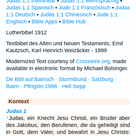
Judas 1:1 Interlinear
•
Judas 1:1 Mehrsprachig
•
Judas 1:1 Spanisch
•
Jude 1:1 Französisch
•
Judas
1:1 Deutsch
•
Judas 1:1 Chinesisch
•
Jude 1:1
Englisch
•
Bible Apps
•
Bible Hub
Lutherbibel 1912
Textbibel des Alten und Neuen Testaments, Emil
Kautzsch, Karl Heinrich Weizäcker - 1899
Modernized Text courtesy of
Crosswire.org
, made
available in electronic format by Michael Bolsinger.
De Bibl auf Bairisch · Sturmibund · Salzburg ·
Bairn · Pfingstn 1998 · Hell Sepp
Kontext
Judas 1
Judas, ein Knecht Jesu Christi, ein Bruder aber
1
des Jakobus, den Berufenen, die da geheiligt sind
in Gott, dem Vater, und bewahrt in Jesu Christo: