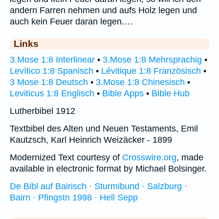
andern Farren nehmen und aufs Holz legen und
auch kein Feuer daran legen.…
Links
3.Mose 1:8 Interlinear
•
3.Mose 1:8 Mehrsprachig
•
Levítico 1:8 Spanisch
•
Lévitique 1:8 Französisch
•
3 Mose 1:8 Deutsch
•
3.Mose 1:8 Chinesisch
•
Leviticus 1:8 Englisch
•
Bible Apps
•
Bible Hub
Lutherbibel 1912
Textbibel des Alten und Neuen Testaments, Emil
Kautzsch, Karl Heinrich Weizäcker - 1899
Modernized Text courtesy of
Crosswire.org
, made
available in electronic format by Michael Bolsinger.
De Bibl auf Bairisch · Sturmibund · Salzburg ·
Bairn · Pfingstn 1998 · Hell Sepp