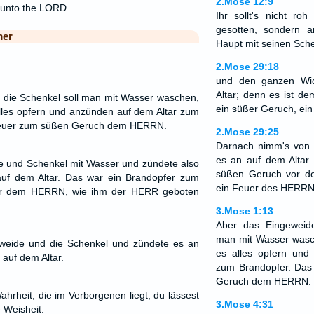
2.Mose 12:9
r unto the LORD.
Ihr sollt's nicht r
gesotten, sondern 
mer
Haupt mit seinen Sch
2.Mose 29:18
und den ganzen Wi
Altar; denn es ist d
 die Schenkel soll man mit Wasser waschen,
ein süßer Geruch, ei
 alles opfern und anzünden auf dem Altar zum
 Feuer zum süßen Geruch dem HERRN.
2.Mose 29:25
Darnach nimm's von
es an auf dem Altar
e und Schenkel mit Wasser und zündete also
süßen Geruch vor d
uf dem Altar. Das war ein Brandopfer zum
ein Feuer des HERRN
er dem HERRN, wie ihm der HERR geboten
3.Mose 1:13
Aber das Eingeweid
man mit Wasser wasch
weide und die Schenkel und zündete es an
es alles opfern und
auf dem Altar.
zum Brandopfer. Das
Geruch dem HERRN.
ahrheit, die im Verborgenen liegt; du lässest
3.Mose 4:31
 Weisheit.