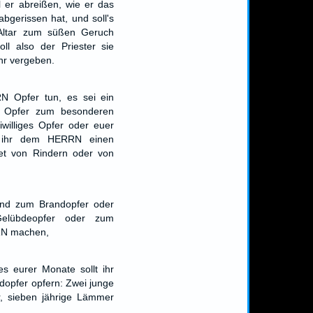
ll er abreißen, wie er das
bgerissen hat, und soll's
Altar zum süßen Geruch
l also der Priester sie
ihr vergeben.
N Opfer tun, es sei ein
n Opfer zum besonderen
iwilliges Opfer oder euer
ß ihr dem HERRN einen
t von Rindern oder von
Rind zum Brandopfer oder
elübdeopfer oder zum
N machen,
s eurer Monate sollt ihr
opfer opfern: Zwei junge
r, sieben jährige Lämmer