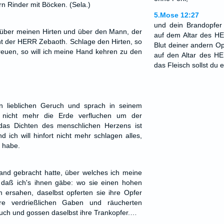
rn Rinder mit Böcken. (Sela.)
5.Mose 12:27
und dein Brandopfer 
 über meinen Hirten und über den Mann, der
auf dem Altar des H
cht der HERR Zebaoth. Schlage den Hirten, so
Blut deiner andern O
treuen, so will ich meine Hand kehren zu den
auf den Altar des H
das Fleisch sollst du 
 lieblichen Geruch und sprach in seinem
rt nicht mehr die Erde verfluchen um der
das Dichten des menschlichen Herzens ist
 ich will hinfort nicht mehr schlagen alles,
n habe.
and gebracht hatte, über welches ich meine
daß ich's ihnen gäbe: wo sie einen hohen
 ersahen, daselbst opferten sie ihre Opfer
re verdrießlichen Gaben und räucherten
uch und gossen daselbst ihre Trankopfer.…