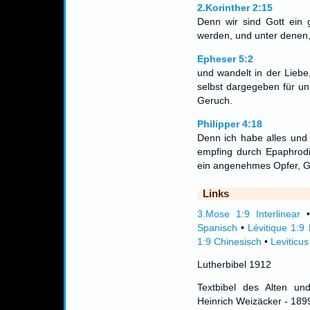
2.Korinther 2:15
Denn wir sind Gott ein g
werden, und unter denen,
Epheser 5:2
und wandelt in der Liebe,
selbst dargegeben für u
Geruch.
Philipper 4:18
Denn ich habe alles und 
empfing durch Epaphrodi
ein angenehmes Opfer, Got
Links
3.Mose 1:9 Interlinear
Spanisch
•
Lévitique 1:9
1:9 Chinesisch
•
Leviticus
Lutherbibel 1912
Textbibel des Alten un
Heinrich Weizäcker - 189