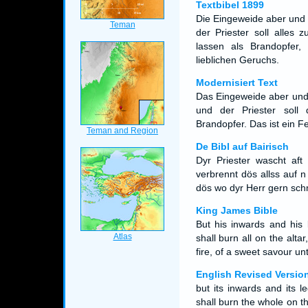
Textbibel 1899
Die Eingeweide aber und 
der Priester soll alles
lassen als Brandopfer,
lieblichen Geruchs.
Modernisiert Text
Das Eingeweide aber und
und der Priester soll
Brandopfer. Das ist ein
De Bibl auf Bairisch
Dyr Priester wascht af
verbrennt dös allss auf n
dös wo dyr Herr gern sch
King James Bible
But his inwards and his 
shall burn all on the altar
fire, of a sweet savour u
English Revised Versio
but its inwards and its l
shall burn the whole on th