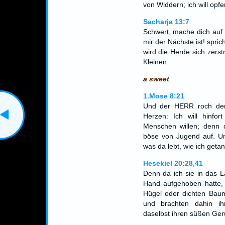
von Widdern; ich will opfe
Sacharja 13:7
Schwert, mache dich auf
mir der Nächste ist! spri
wird die Herde sich zers
Kleinen.
a sweet
1.Mose 8:21
Und der HERR roch den
Herzen: Ich will hinfo
Menschen willen; denn 
böse von Jugend auf. Und
was da lebt, wie ich geta
Hesekiel 20:28,41
Denn da ich sie in das L
Hand aufgehoben hatte, 
Hügel oder dichten Baum
und brachten dahin ih
daselbst ihren süßen Ger