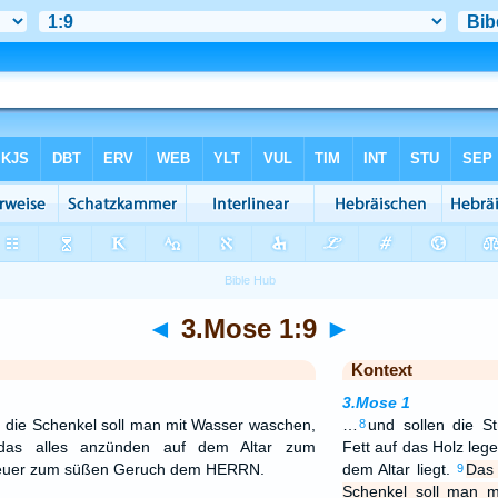
◄
3.Mose 1:9
►
Kontext
3.Mose 1
 die Schenkel soll man mit Wasser waschen,
…
und sollen die S
8
 das alles anzünden auf dem Altar zum
Fett auf das Holz leg
 Feuer zum süßen Geruch dem HERRN.
dem Altar liegt.
Das 
9
Schenkel soll man 