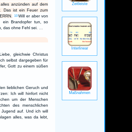
s alles anzünden auf dem
r. Das ist ein Feuer zum
HERRN.
Will er aber von
10
 ein Brandopfer tun, so
n, das ohne Fehl sei. …
iebe, gleichwie Christus
ich selbst dargegeben für
fer, Gott zu einem süßen
en lieblichen Geruch und
en: Ich will hinfort nicht
luchen um der Menschen
ichten des menschlichen
 Jugend auf. Und ich will
hlagen alles, was da lebt,