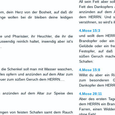
All sein Fett aber so
Fett des Dankopfers a
anzünden auf dem 
m, dein Herz von der Bosheit, auf daß dir
dem HERRN. Und sol
ge wollen bei dir bleiben deine leidigen
versöhnen, so wird's 
4.Mose 15:3
und wollt dem HERR
e und Pharisäer, ihr Heuchler, die ihr die
Brandopfer oder ei
wendig reinlich haltet, inwendig aber ist's
Gelübde oder ein fre
…
Festopfer, auf da
süßen Geruch mache
Schafen:
 die Schenkel soll man mit Wasser waschen,
4.Mose 15:8
 alles opfern und anzünden auf dem Altar zum
Willst du aber ein 
n Feuer zum süßen Geruch dem HERRN.…
zum besonderen G
Dankopfer dem HERR
es anzünden auf dem Altar zur Speise des
4.Mose 28:11
Aber des ersten Tage
dem HERRN ein Brand
Farren, einen Widde
bringen von feisten Schafen samt dem Rauch
ohne Fehl;