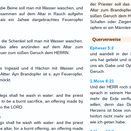
der Priester soll da
die Beine soll man mit Wasser waschen, und
Altar zum Brandopfe
 zusammen auf dem Altar in Rauch aufgehn
süßen Geruch dem 
 als ein Jahwe dargebrachtes Feueropfer
Schafen oder Ziegen
opfere er ein Männlei
Querverweise
 die Schenkel soll man mit Wasser waschen,
 das alles anzünden auf dem Altar zum
Epheser 5:2
 Feuer zum süßen Geruch dem HERRN.
und wandelt in der L
uns hat geliebt und s
uns als Gabe und Op
t s Ingwaid und d Hächsn mit Wasser und
Geruch.
 Altter. Ayn Brandopfer ist s, ayn Feueropfer,
möckt.
1.Mose 8:21
Und der HERR roch d
sprach in seinem Herz
legs shall he wash in water: and the priest
mehr die Erde verf
,
to be
a burnt sacrifice, an offering made by
willen; denn das D
nto the LORD.
Herzens ist böse von
hinfort nicht mehr sc
n
wie ich getan habe.
egs shall he wash with water: and the priest
e altar, for a burnt offering, an offering made