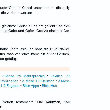
uter Geruch Christi unter denen, die selig
 die verloren werden:
 gleichwie Christus uns hat geliebt und sich
ns als Gabe und Opfer, Gott zu einem süßen
habe überflüssig. Ich habe die Fülle, da ich
tus, was von euch kam: ein süßer Geruch,
t gefällig.
•
3.Mose 1:9 Mehrsprachig
•
Levítico 1:9
 Französisch
•
3 Mose 1:9 Deutsch
•
3.Mose
 1:9 Englisch
•
Bible Apps
•
Bible Hub
d Neuen Testaments, Emil Kautzsch, Karl
9