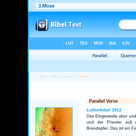
Bibel
>
3.Mose
>
Kapitel 1
> Vers 9
Parallel Verse
Lutherbibel 1912
Das Eingeweide aber und
und der Priester soll
Brandopfer. Das ist ein