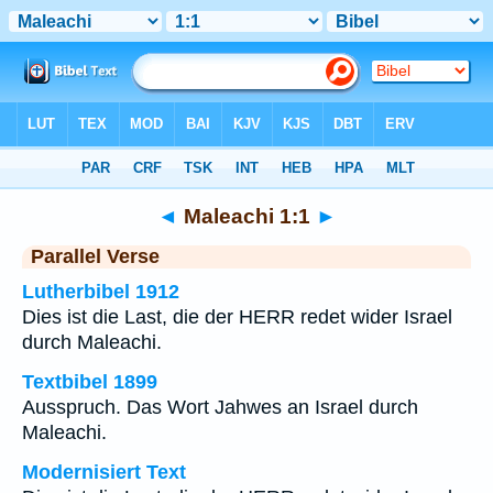
Bibel
>
Maleachi
>
Kapitel 1
> Vers 1
◄
Maleachi 1:1
►
Parallel Verse
Lutherbibel 1912
Dies ist die Last, die der HERR redet wider Israel
durch Maleachi.
Textbibel 1899
Ausspruch. Das Wort Jahwes an Israel durch
Maleachi.
Modernisiert Text