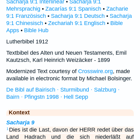
Sacharja 9:1 Interlinear
•
Sacharja 9:1
Mehrsprachig
•
Zacarías 9:1 Spanisch
•
Zacharie
9:1 Französisch
•
Sacharja 9:1 Deutsch
•
Sacharja
9:1 Chinesisch
•
Zechariah 9:1 Englisch
•
Bible
Apps
•
Bible Hub
Lutherbibel 1912
Textbibel des Alten und Neuen Testaments, Emil
Kautzsch, Karl Heinrich Weizäcker - 1899
Modernized Text courtesy of
Crosswire.org
, made
available in electronic format by Michael Bolsinger.
De Bibl auf Bairisch · Sturmibund · Salzburg ·
Bairn · Pfingstn 1998 · Hell Sepp
Kontext
Sacharja 9
Dies ist die Last, davon der HERR redet über das
1
Land Hadrach und die sich niederläßt auf