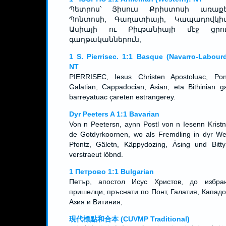
Պետրոս՝ Յիսուս Քրիստոսի առաքե
Պոնտոսի, Գաղատիայի, Կապադովկիա
Ասիայի ու Բիւթանիայի մէջ ցրո
գաղթականներուն,
1 S. Pierrisec. 1:1 Basque (Navarro-Labourd
NT
PIERRISEC, Iesus Christen Apostoluac, Pon
Galatian, Cappadocian, Asian, eta Bithinian ga
barreyatuac çareten estrangerey.
Dyr Peeters A 1:1 Bavarian
Von n Peetersn, aynn Postl von n Iesenn Kristn
de Gotdyrkoornen, wo als Fremdling in dyr Wel
Pfontz, Gäletn, Käppydozing, Äsing und Bitty
verstraeut löbnd.
1 Петрово 1:1 Bulgarian
Петър, апостол Исус Христов, до избра
пришелци, пръснати по Понт, Галатия, Кападо
Азия и Витиния,
現代標點和合本 (CUVMP Traditional)