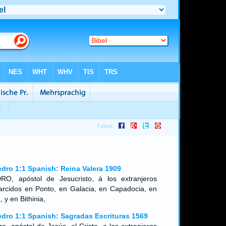
edro 1:1 Spanish: Reina Valera 1909
RO, apóstol de Jesucristo, á los extranjeros
arcidos en Ponto, en Galacia, en Capadocia, en
, y en Bithinia,
edro 1:1 Spanish: Sagradas Escrituras 1569