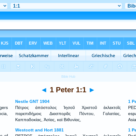
◄
1 Peter 1:1
►
Nestle GNT 1904
1 P
gers
Πέτρος ἀπόστολος Ἰησοῦ Χριστοῦ ἐκλεκτοῖς
PED
cia,
παρεπιδήμοις Διασπορᾶς Πόντου, Γαλατίας,
esp
Καππαδοκίας, Ἀσίας, καὶ Βιθυνίας,
Asia
Westcott and Hort 1881
1 P
rs of