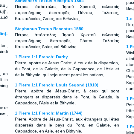
Scrivener's Textus Receptus 1894
рас
ալ,
Πέτρος, ἀπόστολος Ἰησοῦ Χριστοῦ, ἐκλεκτοῖς
Виф
յի,
παρεπιδήμοις διασπορᾶς Πόντου, Γαλατίας,
ւած
Καππαδοκίας, Ἀσίας, καὶ Βιθυνίας,
1-e
Пет
Stephanus Textus Receptus 1550
рас
in):
Πέτρος ἀπόστολος Ἰησοῦ Χριστοῦ ἐκλεκτοῖς
Виф
παρεπιδήμοις διασπορᾶς Πόντου Γαλατίας
ten,
Καππαδοκίας Ἀσίας καὶ Βιθυνίας
1 P
indi
Wis
1 Pierre 1:1 French: Darby
aka
Pierre, apotre de Jesus Christ, à ceux de la dispersion,
atu
du Pont, de la Galatie, de la Cappadoce, de l'Asie et
Chφ
, an
de la Bithynie, qui sejournent parmi les nations,
Pu
t in
Kap
1 Pierre 1:1 French: Louis Segond (1910)
ning
nun
Pierre, apôtre de Jésus-Christ, à ceux qui sont
étrangers et dispersés dans le Pont, la Galatie, la
1 P
Cappadoce, l'Asie et la Bithynie,
Pet
ните
frä
1 Pierre 1:1 French: Martin (1744)
кия,
Kap
Pierre, Apôtre de Jésus-Christ, aux étrangers qui êtes
dispersés dans le pays du Pont, en Galatie, en
1 P
Cappadoce, en Asie, et en Bithynie,
Mim