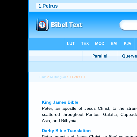
Bible
>
Multilingual
> 1 Peter 1:1
King James Bible
Peter, an apostle of Jesus Christ, to the stran
scattered throughout Pontus, Galatia, Cappado
Asia, and Bithynia,
Darby Bible Translation
Peter, apostle of Jesus Christ, to [the] sojourne