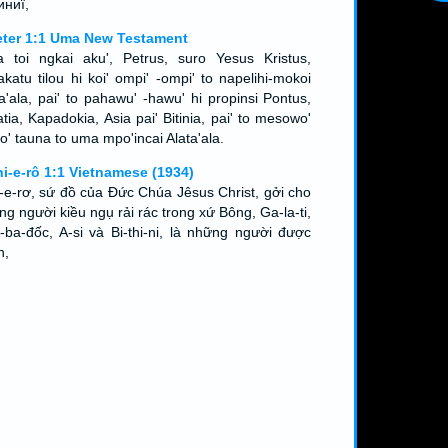
иниї,
eter 1:1 Uma New Testament
a toi ngkai aku', Petrus, suro Yesus Kristus,
katu tilou hi koi' ompi' -ompi' to napelihi-mokoi
a'ala, pai' to pahawu' -hawu' hi propinsi Pontus,
tia, Kapadokia, Asia pai' Bitinia, pai' to mesowo'
lo' tauna to uma mpo'incai Alata'ala.
hi-e-rô 1:1 Vietnamese (1934)
 -e-rơ, sứ đồ của Ðức Chúa Jêsus Christ, gởi cho
g người kiều ngụ rải rác trong xứ Bông, Ga-la-ti,
-ba-đốc, A-si và Bi-thi-ni, là những người được
n,