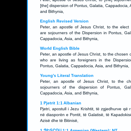
[the] dispersion of Pontus, Galatia, Cappadocia, 
and Bithynia,
English Revised Version
Peter, an apostle of Jesus Christ, to the elect
are sojourners of the Dispersion in Pontus, Gala
Cappadocia, Asia, and Bithynia,
World English Bible
Peter, an apostle of Jesus Christ, to the chosen
who are living as foreigners in the Dispersio
Pontus, Galatia, Cappadocia, Asia, and Bithynia,
Young's Literal Translation
Peter, an apostle of Jesus Christ, to the ch
sojourners of the dispersion of Pontus, Gala
Cappadocia, Asia, and Bithynia,
1 Pjetrit 1:1 Albanian
Pjetri, apostull i Jezu Krishtit, të zgjedhurve që r
në diasporën e Pontit, të Galatisë, të Kapadokis
Azisë dhe të Bitinisë,
1 ՊԵՏՐՈՍ 1:1 Armenian (Western): NT