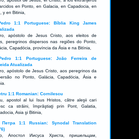
o, apóstol de Jesús, el Cristo, a los extranjeros
arcidos en Ponto, en Galacia, en Capadocia, en
, y en Bitinia,
edro 1:1 Portuguese: Bíblia King James
alizada
ro, apóstolo de Jesus Cristo, aos eleitos de
s, peregrinos dispersos nas regiões do Ponto,
cia, Capadócia, província da Ásia e na Bitínia,
edro 1:1 Portuguese: João Ferreira de
eida Atualizada
ro, apóstolo de Jesus Cristo, aos peregrinos da
persão no Ponto, Galácia, Capadócia, Ásia e
ínia.
etru 1:1 Romanian: Cornilescu
u, apostol al lui Isus Hristos, către aleşii cari
iesc ca străini, împrăştiaţi prin Pont, Galatia,
docia, Asia şi Bitinia,
 Петра 1:1 Russian: Synodal Translation
76)
р, Апостол Иисуса Христа, пришельцам,