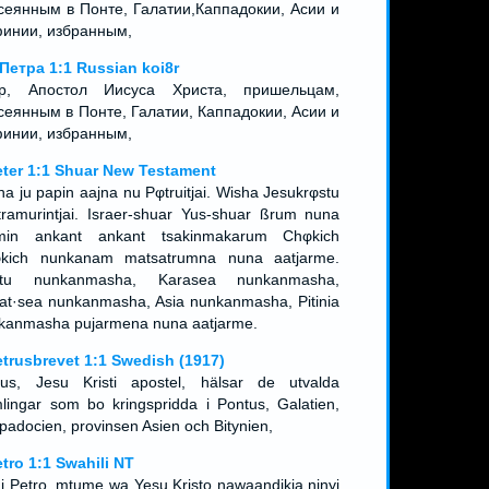
сеянным в Понте, Галатии,Каппадокии, Асии и
инии, избранным,
 Петра 1:1 Russian koi8r
р, Апостол Иисуса Христа, пришельцам,
сеянным в Понте, Галатии, Каппадокии, Асии и
инии, избранным,
eter 1:1 Shuar New Testament
ha ju papin aajna nu Pφtruitjai. Wisha Jesukrφstu
tramurintjai. Israer-shuar Yus-shuar ßrum nuna
min ankant ankant tsakinmakarum Chφkich
kich nunkanam matsatrumna nuna aatjarme.
ntu nunkanmasha, Karasea nunkanmasha,
at·sea nunkanmasha, Asia nunkanmasha, Pitinia
kanmasha pujarmena nuna aatjarme.
etrusbrevet 1:1 Swedish (1917)
rus, Jesu Kristi apostel, hälsar de utvalda
mlingar som bo kringspridda i Pontus, Galatien,
padocien, provinsen Asien och Bitynien,
etro 1:1 Swahili NT
i Petro, mtume wa Yesu Kristo nawaandikia ninyi