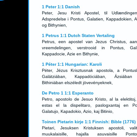
1 Peter 1:1 Danish
Peter, Jesu Kristi Apostel, til Udlændinge
Adspredelse i Pontus, Galatien, Kappadokien, A
og Bithynien,
1 Petrus 1:1 Dutch Staten Vertaling
Petrus, een apostel van Jezus Christus, aa
vreemdelingen, verstrooid in Pontus, Gala
Kappadocie, Azie en Bithynie,
1 Péter 1:1 Hungarian: Karoli
Péter, Jézus Krisztusnak apostola, a Pontus
Galátziában, Kappadóciában, Ázsiában
Bithiniában elszéledt jövevényeknek,
De Petro 1 1:1 Esperanto
Petro, apostolo de Jesuo Kristo, al la elektitoj,
estas el la dispelitaro, paslogxantaj en Po
Galatujo, Kapadokio, Azio, kaj Bitinio,
Toinen Pietarin kirje 1:1 Finnish: Bible (1776)
Pietari, Jesuksen Kristuksen apostoli, valitu
muukalaisille, hajalla asuvaisille Ponto