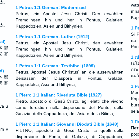
太、
wat
1 Petrus 1:1 German: Modernized
mna
Petrus, ein Apostel Jesu Christi: Den erwählten
Kapa
Fremdlingen hin und her in Pontus, Galatien,
太、
Kappadozien, Asien und Bithynien,
1 P
Si 
1 Petrus 1:1 German: Luther (1912)
na 
al)
Petrus, ein Apostel Jesu Christi, den erwählten
Pont
本 都
Fremdlingen hin und her in Pontus, Galatien,
尼 寄
Kappadozien, Asien und Bithynien,
1 เ
เปโ
1 Petrus 1:1 German: Textbibel (1899)
กระ
d)
Petrus, Apostel Jesus Christus' an die auserwählten
แคว
本 都
Beisassen der Diaspora in Pontus, Galatia,
尼 寄
Kappadokia, Asia und Bithynia,
1 P
Mes
1 Pietro 1:1 Italian: Riveduta Bible (1927)
Kap
Pietro, apostolo di Gesù Cristo, agli eletti che vivono
bur
tva u
come forestieri nella dispersione del Ponto, della
sel
Galazia, della Cappadocia, dell’Asia e della Bitinia,
1 П
1 Pietro 1:1 Italian: Giovanni Diodati Bible (1649)
Пет
ým v
PIETRO, apostolo di Gesù Cristo, a quelli della
роз
dispersione di Ponto, di Galazia, di Cappadocia,