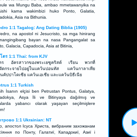
eule wa Mungu Baba, ambao mmetawanyika na
ishi kama wakimbizi huko Ponto, Galatia,
dokia, Asia na Bithunia.
edro 1:1 Tagalog: Ang Dating Biblia (1905)
Pedro, na apostol ni Jesucristo, sa mga hinirang
nangingibang bayan na nasa Pangangalat sa
o, Galacia, Capadocia, Asia at Bitinia,
ปโตร 1:1 Thai: from KJV
ตร อัครสาวกของพระเยซูคริสต์ เรียน พวกที่
จัดกระจายไปอยู่ในแคว้นปอนทัส แคว้นกาลาเทีย
้นคัปปาโดเซีย แคว้นเอเชีย และแคว้นบิธีเนีย
etrus 1:1 Turkish
ih İsanın elçisi ben Petrustan Pontus, Galatya,
adokya, Asya İli ve Bitinyaya dağılmış ve
alarda yabancı olarak yaşayan seçilmişlere
am!
етрово 1:1 Ukrainian: NT
р, апостол Ісуса Христа, вибраним захожанам
сїяння по Понту, Галатиї, Кападокиї, Азиї і