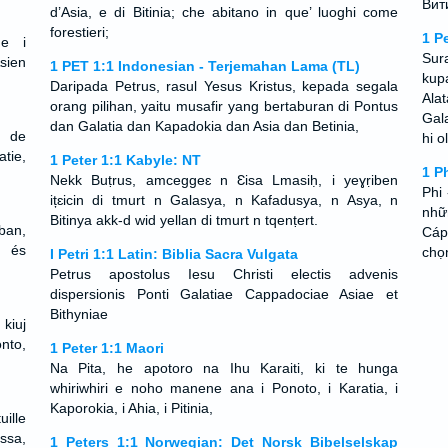
Вит
d’Asia, e di Bitinia; che abitano in que’ luoghi come
forestieri;
1 P
ne i
Sur
sien
1 PET 1:1 Indonesian - Terjemahan Lama (TL)
kupa
Daripada Petrus, rasul Yesus Kristus, kepada segala
Alat
orang pilihan, yaitu musafir yang bertaburan di Pontus
Gala
dan Galatia dan Kapadokia dan Asia dan Betinia,
n de
hi o
tie,
1 Peter 1:1 Kabyle: NT
1 P
Nekk Buṭrus, amceggeɛ n Ɛisa Lmasiḥ, i yeɣṛiben
Phi
ițɛicin di tmurt n Galasya, n Kafadusya, n Asya, n
nhữn
Bitinya akk-d wid yellan di tmurt n tqenṭert.
ban,
Cáp
 és
chọ
I Petri 1:1 Latin: Biblia Sacra Vulgata
Petrus apostolus Iesu Christi electis advenis
dispersionis Ponti Galatiae Cappadociae Asiae et
Bithyniae
 kiuj
nto,
1 Peter 1:1 Maori
Na Pita, he apotoro na Ihu Karaiti, ki te hunga
whiriwhiri e noho manene ana i Ponoto, i Karatia, i
Kaporokia, i Ahia, i Pitinia,
ille
ssa,
1 Peters 1:1 Norwegian: Det Norsk Bibelselskap