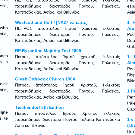
ΠΕΤΡΟΣ ἀπόστολος Ἰησοῦ Χριστοῦ ἐκλεκτοῖς
Pedr
Asia,
παρεπιδήμοις διασπορᾶς Πόντου, Γαλατίας,
esp
Καππαδοκίας, Ἀσίας, καὶ Βιθυνίας,
Asia
Westcott and Hort / [NA27 variants]
1 P
 who
ΠΕΤΡΟΣ ἀπόστολος Ἰησοῦ Χριστοῦ ἐκλεκτοῖς
Atu
tia,
παρεπιδήμοις διασπορᾶς Πόντου, Γαλατίας,
Ped
Καππαδοκίας, Ἀσίας, καὶ Βιθυνίας,
Deu
Galá
RP Byzantine Majority Text 2005
 ones
Πέτρος, ἀπόστολος Ἰησοῦ χριστοῦ, ἐκλεκτοῖς
1 P
n in
παρεπιδήμοις διασπορᾶς Πόντου, Γαλατίας,
Alm
Καππαδοκίας, Ἀσίας, καὶ Βιθυνίας,
Ped
Dis
Greek Orthodox Church 1904
Bit
oice
Πέτρος, ἀπόστολος Ἰησοῦ Χριστοῦ, ἐκλεκτοῖς
tia,
παρεπιδήμοις διασπορᾶς Πόντου, Γαλατίας,
1 P
Καππαδοκίας, Ἀσίας καὶ Βιθυνίας,
Petr
tră
Tischendorf 8th Edition
Capa
rijnë
Πέτρος ἀπόστολος Ἰησοῦς Χριστός ἐκλεκτός
ë, të
παρεπίδημος διασπορά Πόντος Γαλατία Καππαδοκία
1-e
Ἀσία καί Βιθυνία
(18
Пет