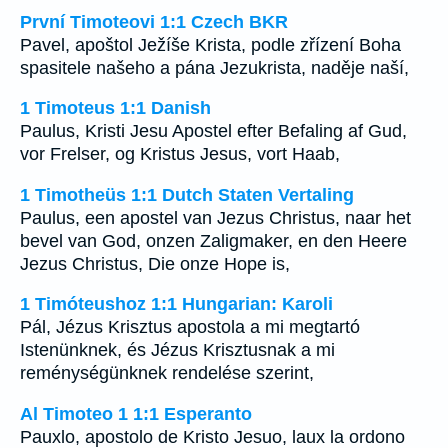
První Timoteovi 1:1 Czech BKR
Pavel, apoštol Ježíše Krista, podle zřízení Boha
spasitele našeho a pána Jezukrista, naděje naší,
1 Timoteus 1:1 Danish
Paulus, Kristi Jesu Apostel efter Befaling af Gud,
vor Frelser, og Kristus Jesus, vort Haab,
1 Timotheüs 1:1 Dutch Staten Vertaling
Paulus, een apostel van Jezus Christus, naar het
bevel van God, onzen Zaligmaker, en den Heere
Jezus Christus, Die onze Hope is,
1 Timóteushoz 1:1 Hungarian: Karoli
Pál, Jézus Krisztus apostola a mi megtartó
Istenünknek, és Jézus Krisztusnak a mi
reménységünknek rendelése szerint,
Al Timoteo 1 1:1 Esperanto
Pauxlo, apostolo de Kristo Jesuo, laux la ordono