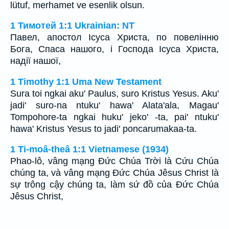
lütuf, merhamet ve esenlik olsun.
1 Тимотей 1:1 Ukrainian: NT
Павел, апостол Ісуса Христа, по повелінню
Бога, Спаса нашого, і Господа Ісуса Христа,
надії нашої,
1 Timothy 1:1 Uma New Testament
Sura toi ngkai aku' Paulus, suro Kristus Yesus. Aku'
jadi' suro-na ntuku' hawa' Alata'ala, Magau'
Tompohore-ta ngkai huku' jeko' -ta, pai' ntuku'
hawa' Kristus Yesus to jadi' poncarumakaa-ta.
1 Ti-moâ-theâ 1:1 Vietnamese (1934)
Phao-lô, vâng mạng Ðức Chúa Trời là Cứu Chúa
chúng ta, và vâng mạng Ðức Chúa Jêsus Christ là
sự trông cậy chúng ta, làm sứ đồ của Ðức Chúa
Jêsus Christ,