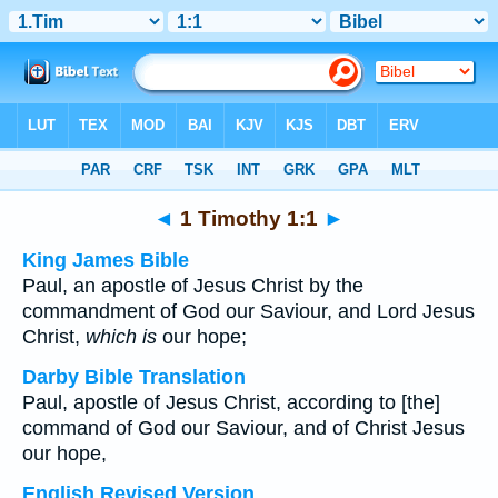
Bible
>
Multilingual
> 1 Timothy 1:1
◄
1 Timothy 1:1
►
King James Bible
Paul, an apostle of Jesus Christ by the
commandment of God our Saviour, and Lord Jesus
Christ,
which is
our hope;
Darby Bible Translation
Paul, apostle of Jesus Christ, according to [the]
command of God our Saviour, and of Christ Jesus
our hope,
English Revised Version