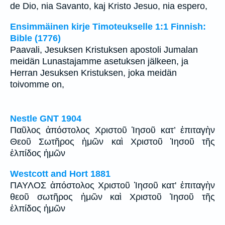
de Dio, nia Savanto, kaj Kristo Jesuo, nia espero,
Ensimmäinen kirje Timoteukselle 1:1 Finnish:
Bible (1776)
Paavali, Jesuksen Kristuksen apostoli Jumalan
meidän Lunastajamme asetuksen jälkeen, ja
Herran Jesuksen Kristuksen, joka meidän
toivomme on,
Nestle GNT 1904
Παῦλος ἀπόστολος Χριστοῦ Ἰησοῦ κατ’ ἐπιταγὴν
Θεοῦ Σωτῆρος ἡμῶν καὶ Χριστοῦ Ἰησοῦ τῆς
ἐλπίδος ἡμῶν
Westcott and Hort 1881
ΠΑΥΛΟΣ ἀπόστολος Χριστοῦ Ἰησοῦ κατ' ἐπιταγὴν
θεοῦ σωτῆρος ἡμῶν καὶ Χριστοῦ Ἰησοῦ τῆς
ἐλπίδος ἡμῶν