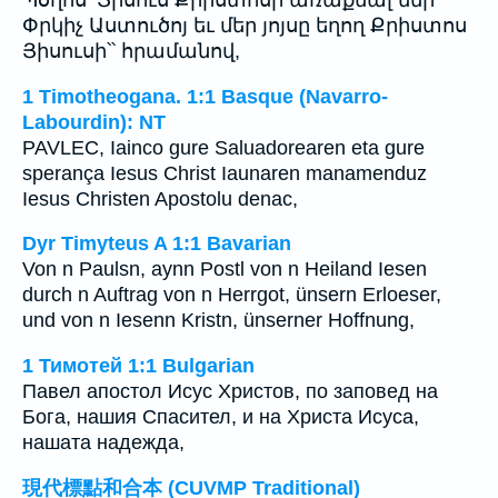
Պօղոս՝ Յիսուս Քրիստոսի առաքեալ մեր
Փրկիչ Աստուծոյ եւ մեր յոյսը եղող Քրիստոս
Յիսուսի՝՝ հրամանով,
1 Timotheogana. 1:1 Basque (Navarro-
Labourdin): NT
PAVLEC, Iainco gure Saluadorearen eta gure
sperança Iesus Christ Iaunaren manamenduz
Iesus Christen Apostolu denac,
Dyr Timyteus A 1:1 Bavarian
Von n Paulsn, aynn Postl von n Heiland Iesen
durch n Auftrag von n Herrgot, ünsern Erloeser,
und von n Iesenn Kristn, ünserner Hoffnung,
1 Тимотей 1:1 Bulgarian
Павел апостол Исус Христов, по заповед на
Бога, нашия Спасител, и на Христа Исуса,
нашата надежда,
現代標點和合本 (CUVMP Traditional)