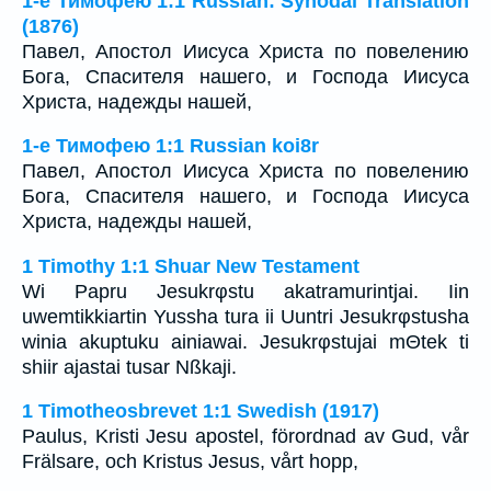
1-е Тимофею 1:1 Russian: Synodal Translation
(1876)
Павел, Апостол Иисуса Христа по повелению
Бога, Спасителя нашего, и Господа Иисуса
Христа, надежды нашей,
1-е Тимофею 1:1 Russian koi8r
Павел, Апостол Иисуса Христа по повелению
Бога, Спасителя нашего, и Господа Иисуса
Христа, надежды нашей,
1 Timothy 1:1 Shuar New Testament
Wi Papru Jesukrφstu akatramurintjai. Iin
uwemtikkiartin Yussha tura ii Uuntri Jesukrφstusha
winia akuptuku ainiawai. Jesukrφstujai mΘtek ti
shiir ajastai tusar Nßkaji.
1 Timotheosbrevet 1:1 Swedish (1917)
Paulus, Kristi Jesu apostel, förordnad av Gud, vår
Frälsare, och Kristus Jesus, vårt hopp,