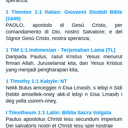
speranza,
1 Timoteo 1:1 Italian: Giovanni Diodati Bible
(1649)
PAOLO, apostolo di Gesù Cristo, per
comandamento di Dio, nostro Salvatore; e del
Signor Gesù Cristo, nostra speranza;
1 TIM 1:1 Indonesian - Terjemahan Lama (TL)
Daripada Paulus, rasul Kristus Yesus menurut
firman Allah, Juruselamat kita, dan Yesus Kristus
yang menjadi pengharapan kita,
1 Timothy 1:1 Kabyle: NT
Nekk Bulus amceggeɛ n Ɛisa Lmasiḥ, s lebɣi n Sidi
Ṛebbi amsellek-nneɣ akk-d lebɣi n Ɛisa Lmasiḥ i
deg yella usirem-nneɣ,
I Timotheum 1:1 Latin: Biblia Sacra Vulgata
Paulus apostolus Christi Iesu secundum imperium
Dei salvatoris nostri et Christi Iesu spei nostrae