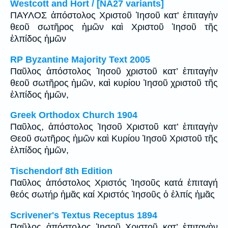
Westcott and Hort / [NA27 variants]
ΠΑΥΛΟΣ ἀπόστολος Χριστοῦ Ἰησοῦ κατ' ἐπιταγὴν
θεοῦ σωτῆρος ἡμῶν καὶ Χριστοῦ Ἰησοῦ τῆς
ἐλπίδος ἡμῶν
RP Byzantine Majority Text 2005
Παῦλος ἀπόστολος Ἰησοῦ χριστοῦ κατ’ ἐπιταγὴν
θεοῦ σωτῆρος ἡμῶν, καὶ κυρίου Ἰησοῦ χριστοῦ τῆς
ἐλπίδος ἡμῶν,
Greek Orthodox Church 1904
Παῦλος, ἀπόστολος Ἰησοῦ Χριστοῦ κατ’ ἐπιταγὴν
Θεοῦ σωτῆρος ἡμῶν καὶ Κυρίου Ἰησοῦ Χριστοῦ τῆς
ἐλπίδος ἡμῶν,
Tischendorf 8th Edition
Παῦλος ἀπόστολος Χριστός Ἰησοῦς κατά ἐπιταγή
θεός σωτήρ ἡμᾶς καί Χριστός Ἰησοῦς ὁ ἐλπίς ἡμᾶς
Scrivener's Textus Receptus 1894
Παῦλος ἀπόστολος Ἰησοῦ Χριστοῦ κατ’ ἐπιταγὴν