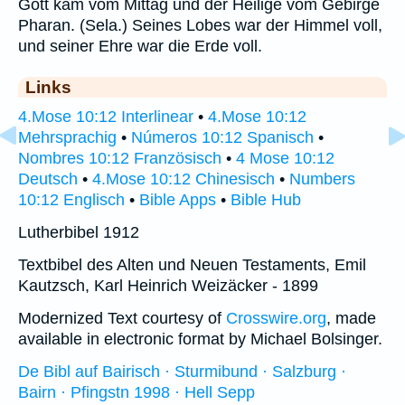
Gott kam vom Mittag und der Heilige vom Gebirge
Pharan. (Sela.) Seines Lobes war der Himmel voll,
und seiner Ehre war die Erde voll.
Links
4.Mose 10:12 Interlinear
•
4.Mose 10:12
Mehrsprachig
•
Números 10:12 Spanisch
•
Nombres 10:12 Französisch
•
4 Mose 10:12
Deutsch
•
4.Mose 10:12 Chinesisch
•
Numbers
10:12 Englisch
•
Bible Apps
•
Bible Hub
Lutherbibel 1912
Textbibel des Alten und Neuen Testaments, Emil
Kautzsch, Karl Heinrich Weizäcker - 1899
Modernized Text courtesy of
Crosswire.org
, made
available in electronic format by Michael Bolsinger.
De Bibl auf Bairisch · Sturmibund · Salzburg ·
Bairn · Pfingstn 1998 · Hell Sepp