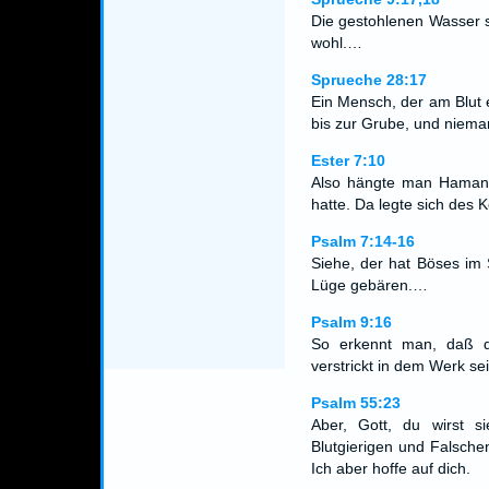
Die gestohlenen Wasser 
wohl.…
Sprueche 28:17
Ein Mensch, der am Blut ei
bis zur Grube, und nieman
Ester 7:10
Also hängte man Haman
hatte. Da legte sich des 
Psalm 7:14-16
Siehe, der hat Böses im 
Lüge gebären.…
Psalm 9:16
So erkennt man, daß d
verstrickt in dem Werk se
Psalm 55:23
Aber, Gott, du wirst si
Blutgierigen und Falsche
Ich aber hoffe auf dich.