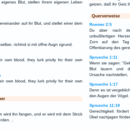
 eigenes Blut, stellen ihrem eigenen Leben
geizen, daß ihr Geiz 
Querverweise
ereinander auf ihr Blut, und stellet einer dem
Roemer 2:5
Du aber nach dei
unbußfertigen Herze
Zorn auf den Tag
elber, richtnd si mit offne Augn zgrund.
Offenbarung des gere
Sprueche 1:11
eir
own
blood; they lurk privily for their
own
Wenn sie sagen: "Geh
Blut lauern und d
Ursache nachstellen;
n
eir own blood, they lurk privily for their own
Sprueche 1:17
Denn es ist vergeblic
den Augen der Vögel.
mer
Sprueche 11:19
Gerechtigkeit förd
n wird ihn fangen, und er wird mit dem Strick
Übel nachjagen förde
erden.…