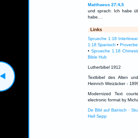
Matthaeus 27:4,5
und sprach: Ich habe üb
habe.…
Links
Sprueche 1:18 Interlinear
1:18 Spanisch
•
Proverbe
•
Sprueche 1:18 Chinesi
Bible Hub
Lutherbibel 1912
Textbibel des Alten un
Heinrich Weizäcker - 189
Modernized Text cour
electronic format by Micha
De Bibl auf Bairisch · St
Hell Sepp