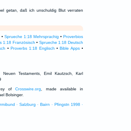
el getan, daß ich unschuldig Blut verraten
•
Sprueche 1:18 Mehrsprachig
•
Proverbios
s 1:18 Französisch
•
Sprueche 1:18 Deutsch
sch
•
Proverbs 1:18 Englisch
•
Bible Apps
•
d Neuen Testaments, Emil Kautzsch, Karl
9
tesy of
Crosswire.org
, made available in
el Bolsinger.
urmibund · Salzburg · Bairn · Pfingstn 1998 ·