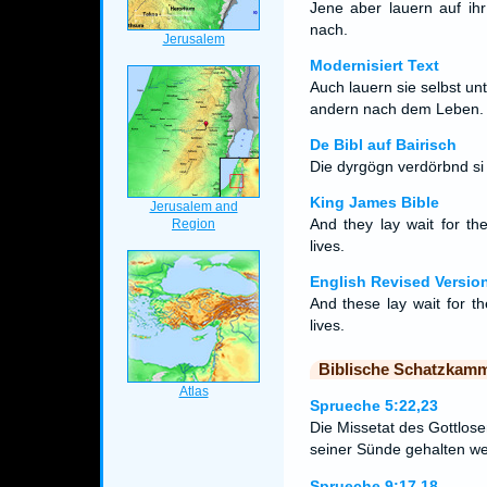
Jene aber lauern auf ihr
nach.
Modernisiert Text
Auch lauern sie selbst unt
andern nach dem Leben.
De Bibl auf Bairisch
Die dyrgögn verdörbnd si s
King James Bible
And they lay wait for th
lives.
English Revised Versio
And these lay wait for th
lives.
Biblische Schatzkam
Sprueche 5:22,23
Die Missetat des Gottlose
seiner Sünde gehalten w
Sprueche 9:17,18