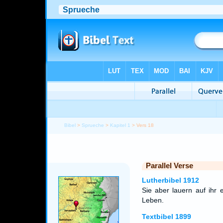
Bibel
>
Sprueche
>
Kapitel 1
> Vers 18
Parallel Verse
Lutherbibel 1912
Sie aber lauern auf ihr 
Leben.
Textbibel 1899