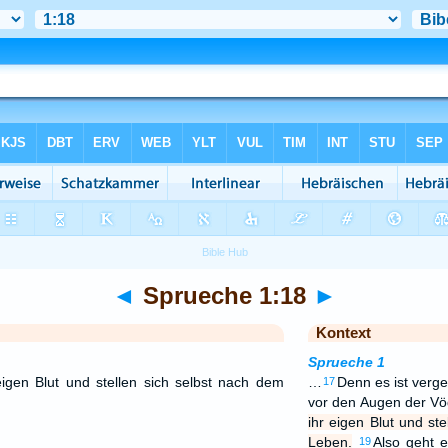
◄
Sprueche 1:18
►
Kontext
Sprueche 1
eigen Blut und stellen sich selbst nach dem
…
Denn es ist verg
17
vor den Augen der Vö
ihr eigen Blut und st
Leben.
Also geht e
19