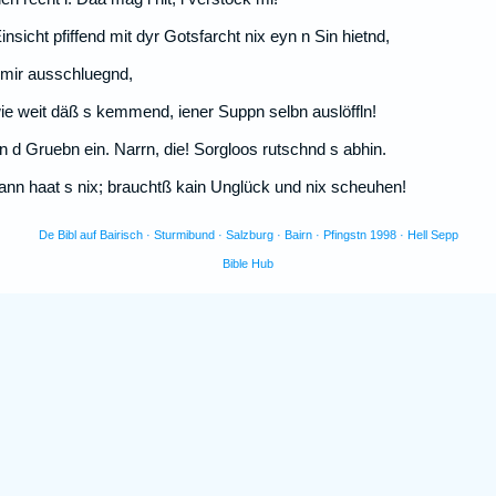
insicht pfiffend mit dyr Gotsfarcht nix eyn n Sin hietnd,
mir ausschluegnd,
ie weit däß s kemmend, iener Suppn selbn auslöffln!
n d Gruebn ein. Narrn, die! Sorgloos rutschnd s abhin.
dann haat s nix; brauchtß kain Unglück und nix scheuhen!
De Bibl auf Bairisch · Sturmibund · Salzburg · Bairn · Pfingstn 1998 · Hell Sepp
Bible Hub