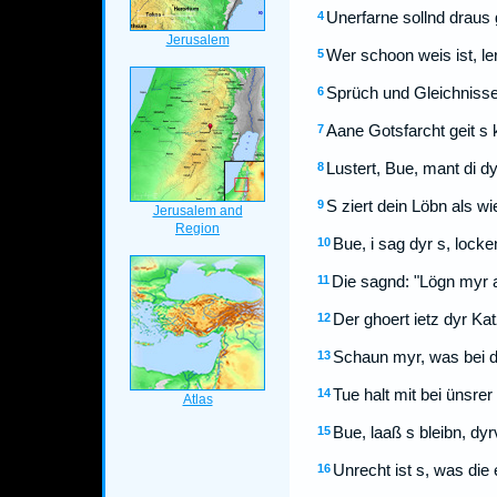
Unerfarne sollnd draus
4
Wer schoon weis ist, ler
5
Sprüch und Gleichnisser
6
Aane Gotsfarcht geit s 
7
Lustert, Bue, mant di dy
8
S ziert dein Löbn als w
9
Bue, i sag dyr s, lock
10
Die sagnd: "Lögn myr a
11
Der ghoert ietz dyr Kat
12
Schaun myr, was bei d
13
Tue halt mit bei ünsrer
14
Bue, laaß s bleibn, dy
15
Unrecht ist s, was die
16