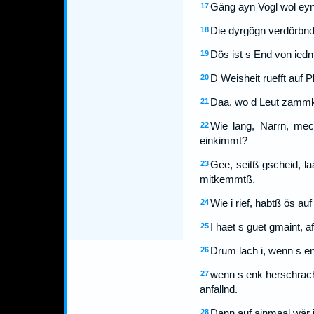
Gäng ayn Vogl wol eyn
17
Die dyrgögn verdörbnd s
18
Dös ist s End von iedn
19
D Weisheit ruefft auf 
20
Daa, wo d Leut zammke
21
Wie lang, Narrn, mech
22
einkimmt?
Gee, seitß gscheid, la
23
mitkemmtß.
Wie i rief, habtß ös auf
24
I haet s guet gmaint, a
25
Drum lach i, wenn s e
26
wenn s enk herschrach
27
anfallnd.
Dann auf ainmaal wär ie
28