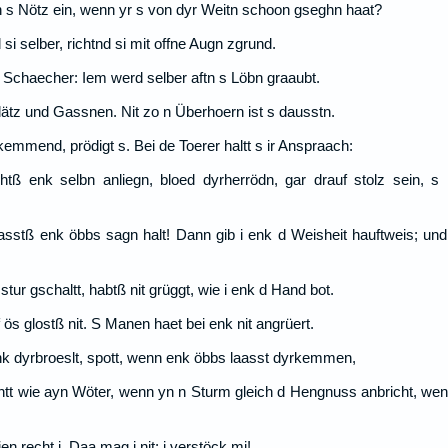
 s Nötz ein, wenn yr s von dyr Weitn schoon gseghn haat?
i selber, richtnd si mit offne Augn zgrund.
 Schaecher: Iem werd selber aftn s Löbn graaubt.
Plätz und Gassnen. Nit zo n Überhoern ist s dausstn.
mmend, prödigt s. Bei de Toerer haltt s ir Anspraach:
tß enk selbn anliegn, bloed dyrherrödn, gar drauf stolz sein, s 
asstß enk öbbs sagn halt! Dann gib i enk d Weisheit hauftweis; und
 stur gschaltt, habtß nit grüggt, wie i enk d Hand bot.
f ös glostß nit. S Manen haet bei enk nit angrüert.
nk dyrbroeslt, spott, wenn enk öbbs laasst dyrkemmen,
tt wie ayn Wöter, wenn yn n Sturm gleich d Hengnuss anbricht, we
n recht i. Daa mag i nit; i verstöck mi!