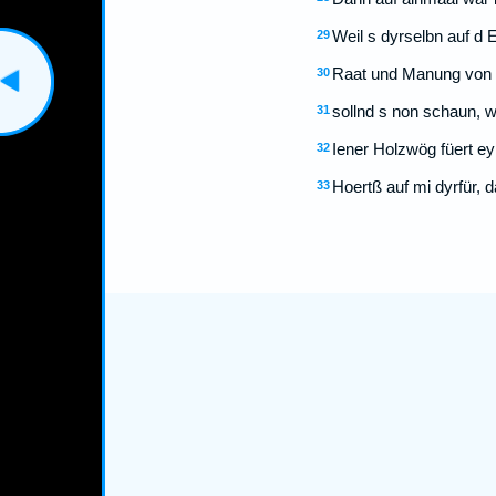
Weil s dyrselbn auf d E
29
Raat und Manung von 
30
sollnd s non schaun, w
31
Iener Holzwög füert ey
32
Hoertß auf mi dyrfür, 
33