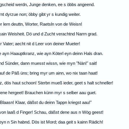
 gscheid werdn, Junge denken, ee s öbbs angeend.
nt dyrzue non; öbby gibt yr s kundig weiter.
 lern deuttn, Worter, Raetsln von de Weisn!
kain Weisheit. Dö und d Zucht verachtnd Narrn grad.
r Vater; aecht nit d Leer von deiner Mueter!
ie ayn Haauptkranz, wie ayn Köterl eyn deinn Hals dran.
end Sünder, dann muesst wissn, wie myn "Nän!" sait!
uf de Päß üns; bring myr um ainn, wo nix taan haat!
z, dös haut schoon! Sterbn mueß ieder, geet s halt schneller!
ene hergeet! Brauchen künn myr s selber aau guet.
 Blaasn! Klaar, däßst du deinn Tappn kriegst aau!"
rvon laaß d Finger! Schau, däßst dene aus n Wög geest!
 eyn n Sin habnd. Dös ist Mord; daa geit s kainn Rädich!