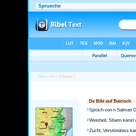
Bibel
>
BAI
> D Sprüch 1
De Bibl auf Bairisch
Sprüch von n Salman Da
1
Weisheit, Stüem kanst 
2
Zucht, Verstöndniss kans
3