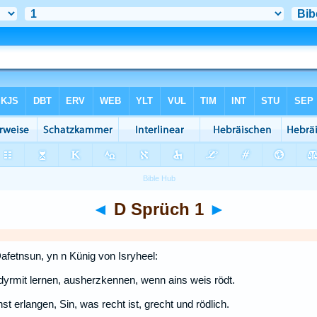
◄
D Sprüch 1
►
fetnsun, yn n Künig von Isryheel:
dyrmit lernen, ausherzkennen, wenn ains weis rödt.
t erlangen, Sin, was recht ist, grecht und rödlich.