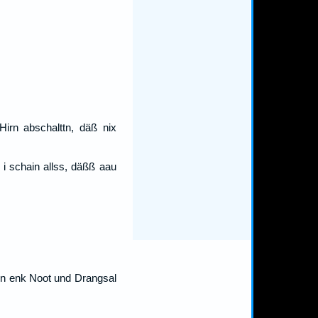
Hirn abschalttn, däß nix
 i schain allss, däßß aau
nn enk Noot und Drangsal