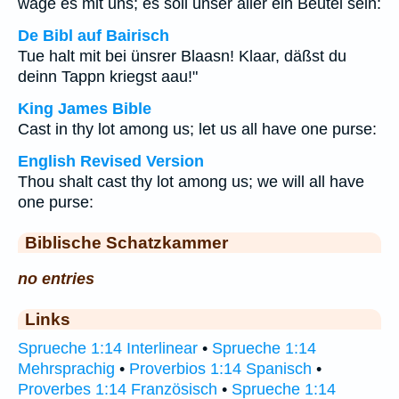
wage es mit uns; es soll unser aller ein Beutel sein:
De Bibl auf Bairisch
Tue halt mit bei ünsrer Blaasn! Klaar, däßst du
deinn Tappn kriegst aau!"
King James Bible
Cast in thy lot among us; let us all have one purse:
English Revised Version
Thou shalt cast thy lot among us; we will all have
one purse:
Biblische Schatzkammer
no entries
Links
Sprueche 1:14 Interlinear
•
Sprueche 1:14
Mehrsprachig
•
Proverbios 1:14 Spanisch
•
Proverbes 1:14 Französisch
•
Sprueche 1:14