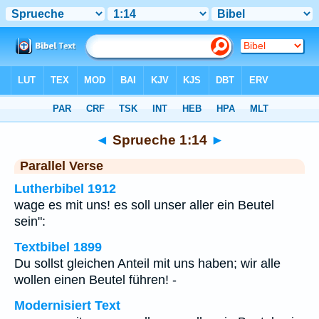
Bibel
>
Sprueche
>
Kapitel 1
> Vers 14
◄
Sprueche 1:14
►
Parallel Verse
Lutherbibel 1912
wage es mit uns! es soll unser aller ein Beutel
sein":
Textbibel 1899
Du sollst gleichen Anteil mit uns haben; wir alle
wollen einen Beutel führen! -
Modernisiert Text