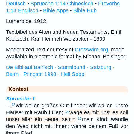
Deutsch
•
Sprueche 1:14 Chinesisch
•
Proverbs
1:14 Englisch
•
Bible Apps
•
Bible Hub
Lutherbibel 1912
Textbibel des Alten und Neuen Testaments, Emil
Kautzsch, Karl Heinrich Weizäcker - 1899
Modernized Text courtesy of
Crosswire.org
, made
available in electronic format by Michael Bolsinger.
De Bibl auf Bairisch · Sturmibund · Salzburg ·
Bairn · Pfingstn 1998 · Hell Sepp
Kontext
Sprueche 1
…
wir wollen großes Gut finden; wir wollen unsre
13
Häuser mit Raub füllen;
wage es mit uns! es soll
14
unser aller ein Beutel sein":
mein Kind, wandle
15
den Weg nicht mit ihnen; wehre deinem Fuß vor
ihrem Pfad.…