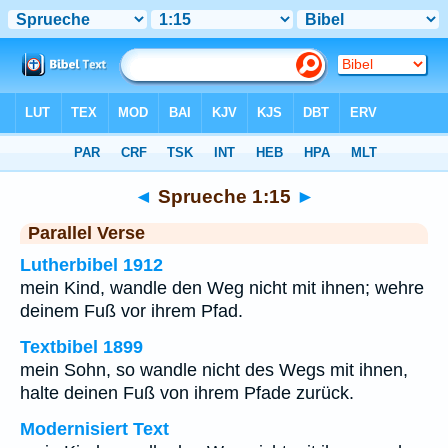
Bibel
>
Sprueche
>
Kapitel 1
> Vers 15
◄
Sprueche 1:15
►
Parallel Verse
Lutherbibel 1912
mein Kind, wandle den Weg nicht mit ihnen; wehre
deinem Fuß vor ihrem Pfad.
Textbibel 1899
mein Sohn, so wandle nicht des Wegs mit ihnen,
halte deinen Fuß von ihrem Pfade zurück.
Modernisiert Text