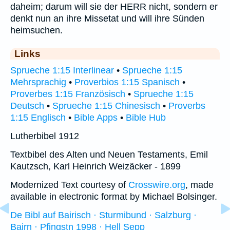
daheim; darum will sie der HERR nicht, sondern er
denkt nun an ihre Missetat und will ihre Sünden
heimsuchen.
Links
Sprueche 1:15 Interlinear
•
Sprueche 1:15
Mehrsprachig
•
Proverbios 1:15 Spanisch
•
Proverbes 1:15 Französisch
•
Sprueche 1:15
Deutsch
•
Sprueche 1:15 Chinesisch
•
Proverbs
1:15 Englisch
•
Bible Apps
•
Bible Hub
Lutherbibel 1912
Textbibel des Alten und Neuen Testaments, Emil
Kautzsch, Karl Heinrich Weizäcker - 1899
Modernized Text courtesy of
Crosswire.org
, made
available in electronic format by Michael Bolsinger.
De Bibl auf Bairisch · Sturmibund · Salzburg ·
Bairn · Pfingstn 1998 · Hell Sepp