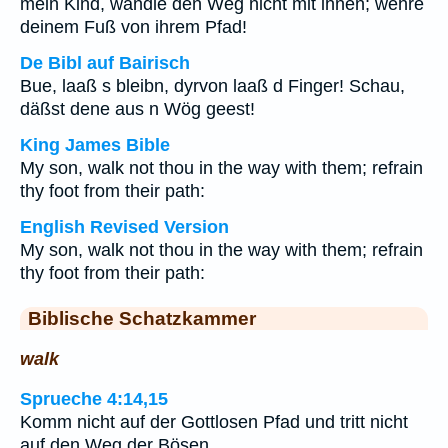
mein Kind, wandle den Weg nicht mit ihnen; wehre
deinem Fuß von ihrem Pfad!
De Bibl auf Bairisch
Bue, laaß s bleibn, dyrvon laaß d Finger! Schau,
däßst dene aus n Wög geest!
King James Bible
My son, walk not thou in the way with them; refrain
thy foot from their path:
English Revised Version
My son, walk not thou in the way with them; refrain
thy foot from their path:
Biblische Schatzkammer
walk
Sprueche 4:14,15
Komm nicht auf der Gottlosen Pfad und tritt nicht
auf den Weg der Bösen.…