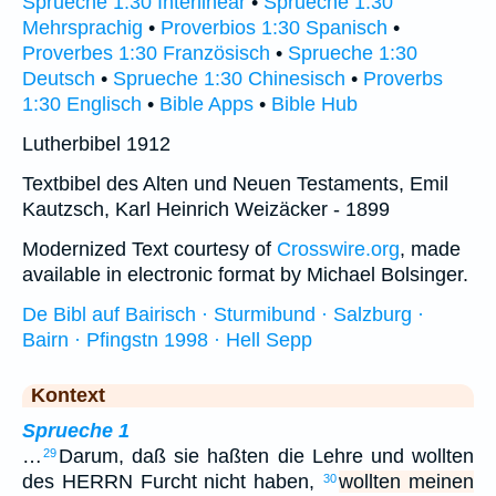
Sprueche 1:30 Interlinear
•
Sprueche 1:30
Mehrsprachig
•
Proverbios 1:30 Spanisch
•
Proverbes 1:30 Französisch
•
Sprueche 1:30
Deutsch
•
Sprueche 1:30 Chinesisch
•
Proverbs
1:30 Englisch
•
Bible Apps
•
Bible Hub
Lutherbibel 1912
Textbibel des Alten und Neuen Testaments, Emil
Kautzsch, Karl Heinrich Weizäcker - 1899
Modernized Text courtesy of
Crosswire.org
, made
available in electronic format by Michael Bolsinger.
De Bibl auf Bairisch · Sturmibund · Salzburg ·
Bairn · Pfingstn 1998 · Hell Sepp
Kontext
Sprueche 1
…
Darum, daß sie haßten die Lehre und wollten
29
des HERRN Furcht nicht haben,
wollten meinen
30