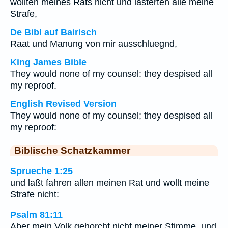
wollten meines Rats nicht und lästerten alle meine
Strafe,
De Bibl auf Bairisch
Raat und Manung von mir ausschluegnd,
King James Bible
They would none of my counsel: they despised all
my reproof.
English Revised Version
They would none of my counsel; they despised all
my reproof:
Biblische Schatzkammer
Sprueche 1:25
und laßt fahren allen meinen Rat und wollt meine
Strafe nicht:
Psalm 81:11
Aber mein Volk gehorcht nicht meiner Stimme, und