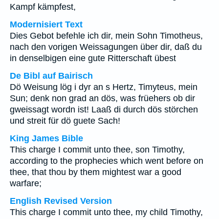
Kampf kämpfest,
Modernisiert Text
Dies Gebot befehle ich dir, mein Sohn Timotheus,
nach den vorigen Weissagungen über dir, daß du
in denselbigen eine gute Ritterschaft übest
De Bibl auf Bairisch
Dö Weisung lög i dyr an s Hertz, Timyteus, mein
Sun; denk non grad an dös, was früehers ob dir
gweissagt wordn ist! Laaß di durch dös störchen
und streit für dö guete Sach!
King James Bible
This charge I commit unto thee, son Timothy,
according to the prophecies which went before on
thee, that thou by them mightest war a good
warfare;
English Revised Version
This charge I commit unto thee, my child Timothy,