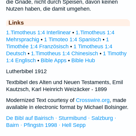
die Gnade, nicht durch Speisen, davon keinen
Nutzen haben, die damit umgehen.
Links
1.Timotheus 1:4 Interlinear
•
1.Timotheus 1:4
Mehrsprachig
•
1 Timoteo 1:4 Spanisch
•
1
Timothée 1:4 Französisch
•
1 Timotheus 1:4
Deutsch
•
1.Timotheus 1:4 Chinesisch
•
1 Timothy
1:4 Englisch
•
Bible Apps
•
Bible Hub
Lutherbibel 1912
Textbibel des Alten und Neuen Testaments, Emil
Kautzsch, Karl Heinrich Weizäcker - 1899
Modernized Text courtesy of
Crosswire.org
, made
available in electronic format by Michael Bolsinger.
De Bibl auf Bairisch · Sturmibund · Salzburg ·
Bairn · Pfingstn 1998 · Hell Sepp