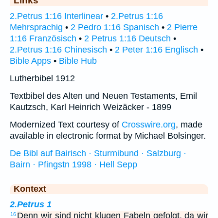
Links
2.Petrus 1:16 Interlinear
•
2.Petrus 1:16
Mehrsprachig
•
2 Pedro 1:16 Spanisch
•
2 Pierre
1:16 Französisch
•
2 Petrus 1:16 Deutsch
•
2.Petrus 1:16 Chinesisch
•
2 Peter 1:16 Englisch
•
Bible Apps
•
Bible Hub
Lutherbibel 1912
Textbibel des Alten und Neuen Testaments, Emil
Kautzsch, Karl Heinrich Weizäcker - 1899
Modernized Text courtesy of
Crosswire.org
, made
available in electronic format by Michael Bolsinger.
De Bibl auf Bairisch · Sturmibund · Salzburg ·
Bairn · Pfingstn 1998 · Hell Sepp
Kontext
2.Petrus 1
Denn wir sind nicht klugen Fabeln gefolgt, da wir
16