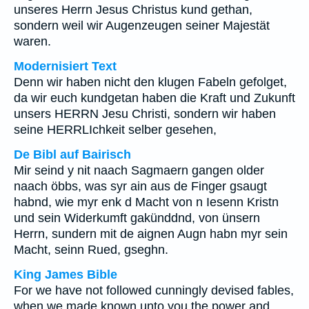
unseres Herrn Jesus Christus kund gethan,
sondern weil wir Augenzeugen seiner Majestät
waren.
Modernisiert Text
Denn wir haben nicht den klugen Fabeln gefolget,
da wir euch kundgetan haben die Kraft und Zukunft
unsers HERRN Jesu Christi, sondern wir haben
seine HERRLIchkeit selber gesehen,
De Bibl auf Bairisch
Mir seind y nit naach Sagmaern gangen older
naach öbbs, was syr ain aus de Finger gsaugt
habnd, wie myr enk d Macht von n Iesenn Kristn
und sein Widerkumft gakünddnd, von ünsern
Herrn, sundern mit de aignen Augn habn myr sein
Macht, seinn Rued, gseghn.
King James Bible
For we have not followed cunningly devised fables,
when we made known unto you the power and