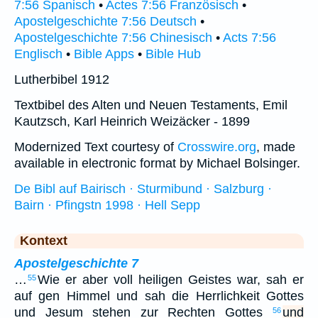
7:56 Spanisch
•
Actes 7:56 Französisch
•
Apostelgeschichte 7:56 Deutsch
•
Apostelgeschichte 7:56 Chinesisch
•
Acts 7:56
Englisch
•
Bible Apps
•
Bible Hub
Lutherbibel 1912
Textbibel des Alten und Neuen Testaments, Emil
Kautzsch, Karl Heinrich Weizäcker - 1899
Modernized Text courtesy of
Crosswire.org
, made
available in electronic format by Michael Bolsinger.
De Bibl auf Bairisch · Sturmibund · Salzburg ·
Bairn · Pfingstn 1998 · Hell Sepp
Kontext
Apostelgeschichte 7
…
Wie er aber voll heiligen Geistes war, sah er
55
auf gen Himmel und sah die Herrlichkeit Gottes
und Jesum stehen zur Rechten Gottes
und
56