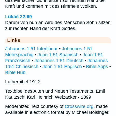
des Menschen Sohn sitzen zur rechten Hand der
Kraft und kommen mit des Himmels Wolken.
Lukas 22:69
Darum von nun an wird des Menschen Sohn sitzen
zur rechten Hand der Kraft Gottes.
Links
Johannes 1:51 Interlinear
•
Johannes 1:51
Mehrsprachig
•
Juan 1:51 Spanisch
•
Jean 1:51
Französisch
•
Johannes 1:51 Deutsch
•
Johannes
1:51 Chinesisch
•
John 1:51 Englisch
•
Bible Apps
•
Bible Hub
Lutherbibel 1912
Textbibel des Alten und Neuen Testaments, Emil
Kautzsch, Karl Heinrich Weizäcker - 1899
Modernized Text courtesy of
Crosswire.org
, made
available in electronic format by Michael Bolsinger.